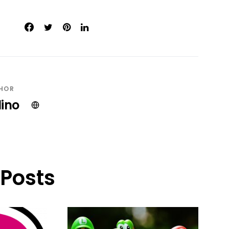
HOR
lino
 Posts