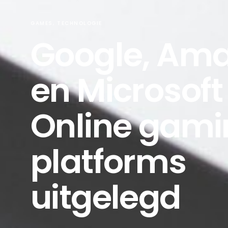
GAMES
TECHNOLOGIE
Google, Am
en Microsoft
Online gami
platforms
uitgelegd