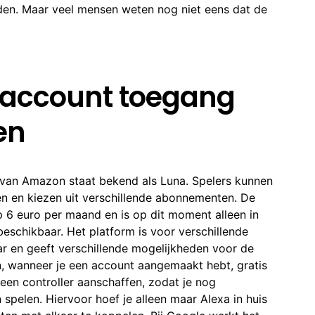
den. Maar veel mensen weten nog niet eens dat de
 account toegang
en
van Amazon staat bekend als Luna. Spelers kunnen
 en kiezen uit verschillende abonnementen. De
 op 6 euro per maand en is op dit moment alleen in
eschikbaar. Het platform is voor verschillende
r en geeft verschillende mogelijkheden voor de
, wanneer je een account aangemaakt hebt, gratis
 een controller aanschaffen, zodat je nog
 spelen. Hiervoor hoef je alleen maar Alexa in huis