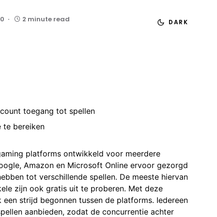
20
2 minute read
DARK
count toegang tot spellen
e te bereiken
e gaming platforms ontwikkeld voor meerdere
oogle, Amazon en Microsoft Online ervoor gezorgd
ebben tot verschillende spellen. De meeste hiervan
kele zijn ook gratis uit te proberen. Met deze
k een strijd begonnen tussen de platforms. Iedereen
pellen aanbieden, zodat de concurrentie achter