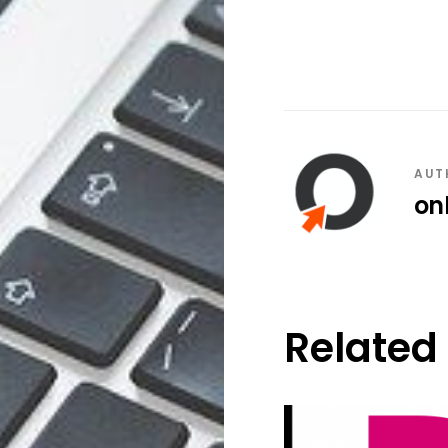
AUT
on
Related