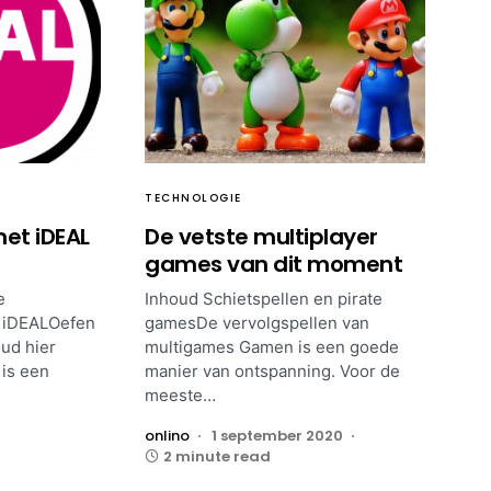
TECHNOLOGIE
met iDEAL
De vetste multiplayer
games van dit moment
e
Inhoud Schietspellen en pirate
r iDEALOefen
gamesDe vervolgspellen van
oud hier
multigames Gamen is een goede
 is een
manier van ontspanning. Voor de
meeste…
onlino
1 september 2020
2 minute read